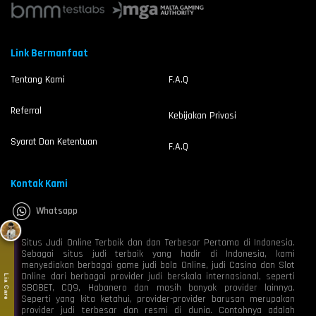
Link Bermanfaat
Tentang Kami
F.A.Q
Referral
Kebijakan Privasi
Syarat Dan Ketentuan
F.A.Q
Kontak Kami
Whatsapp
Lia Care
Situs Judi Online Terbaik dan dan Terbesar Pertama di Indonesia.
11.30 - 23.30
🟢 Layanan Online
Sebagai situs judi terbaik yang hadir di Indonesia, kami
menyediakan berbagai game judi bola Online, judi Casino dan Slot
Online dari berbagai provider judi berskala internasional, seperti
LIA CARE DATUKPLAY77
Lia Care
SBOBET, CQ9, Habanero dan masih banyak provider lainnya.
11.30
23:30
Seperti yang kita ketahui, provider-provider barusan merupakan
provider judi terbesar dan resmi di dunia. Contohnya adalah