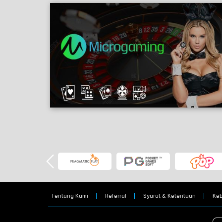
Tentang Kami
Referral
Syarat & Ketentuan
Keb