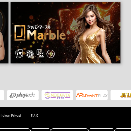
ijakan Privasi
F.A.Q