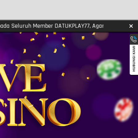
ruh Member DATUKPLAY77, Agar selalu memperhatikan 
)