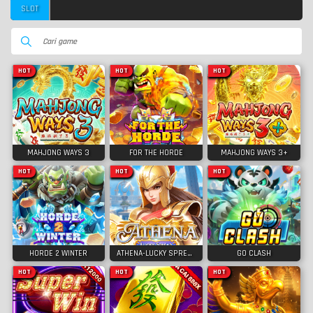
SLOT
HOT
HOT
HOT
MAHJONG WAYS 3
FOR THE HORDE
MAHJONG WAYS 3+
HOT
HOT
HOT
HORDE 2 WINTER
ATHENA-LUCKY SPREAD
GO CLASH
HOT
HOT
HOT