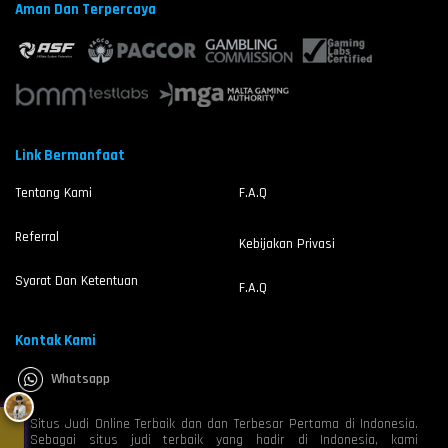
Aman Dan Terpercaya
Link Bermanfaat
Tentang Kami
F.A.Q
Referral
Kebijakan Privasi
Syarat Dan Ketentuan
F.A.Q
Kontak Kami
Whatsapp
Lia Care
Situs Judi Online Terbaik dan dan Terbesar Pertama di Indonesia.
11.30 - 23.30
🟢 Layanan Online
Sebagai situs judi terbaik yang hadir di Indonesia, kami