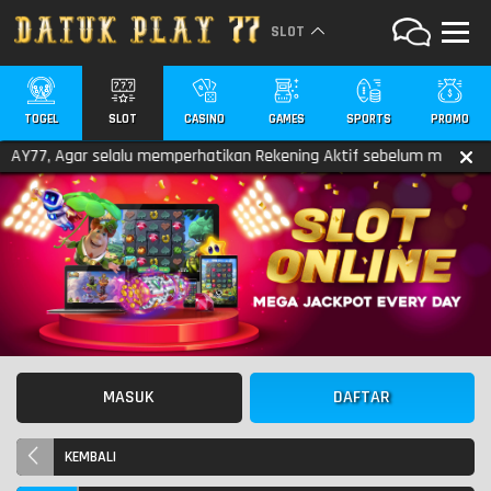
SLOT
TOGEL
SLOT
CASINO
GAMES
SPORTS
PROMO
 Agar selalu memperhatikan Rekening Aktif sebelum melakukan Depo
MASUK
DAFTAR
KEMBALI