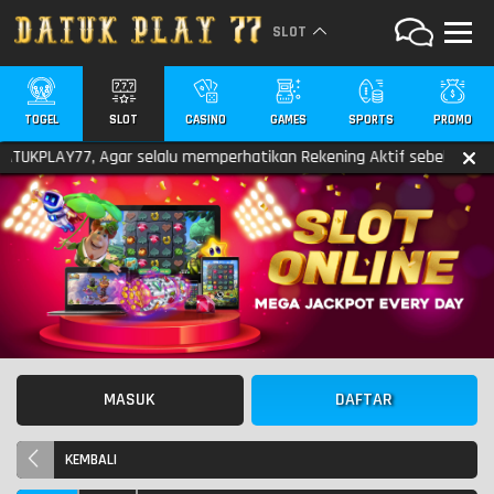
SLOT
TOGEL
SLOT
CASINO
GAMES
SPORTS
PROMO
AY77, Agar selalu memperhatikan Rekening Aktif sebelum melakukan
MASUK
DAFTAR
KEMBALI